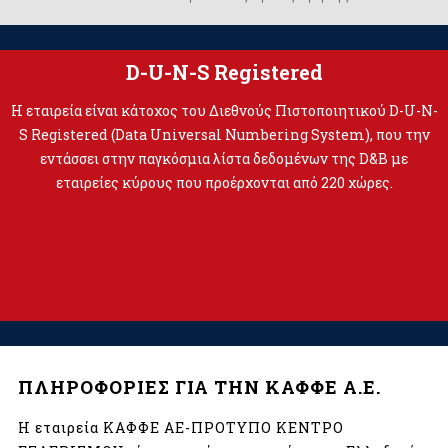
D-U-N-S Registered
Η εταιρεία είναι κάτοχος του Διεθνούς Πιστοποιητικού D-U-N-
S Registered (Data Universal Numbering System), που την
εντάσσει στην παγκόσμια λίστα δεδομένων της D&B με
εταιρείες κύρους που προέρχονται από 220 χώρες.
ΠΛΗΡΟΦΟΡΙΕΣ ΓΙΑ ΤΗΝ ΚΑΦΦΕ Α.Ε.
Η εταιρεία ΚΑΦΦΕ ΑΕ-ΠΡΟΤΥΠΟ ΚΕΝΤΡΟ