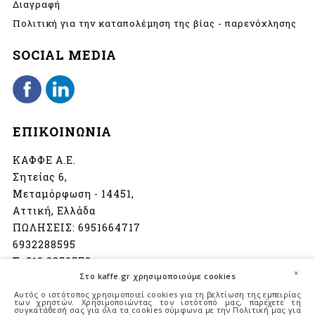
Διαγραφή
Πολιτική για την καταπολέμηση της βίας - παρενόχλησης
SOCIAL MEDIA
ΕΠΙΚΟΙΝΩΝΙΑ
ΚΑΦΦΕ Α.Ε.
Σητείας 6,
Μεταμόρφωση - 14451,
Αττική, Ελλάδα
ΠΩΛΗΣΕΙΣ:
6951664717
6932288595
Τ:
210 2850573
×
Στο kaffe.gr χρησιμοποιούμε cookies
info@kaffe.gr
Αυτός ο ιστότοπος χρησιμοποιεί cookies για τη βελτίωση της εμπειρίας
των χρηστών. Χρησιμοποιώντας τον ιστότοπό μας, παρέχετε τη
συγκατάθεσή σας για όλα τα cookies σύμφωνα με την Πολιτική μας για
Ωράριο λειτουργίας: