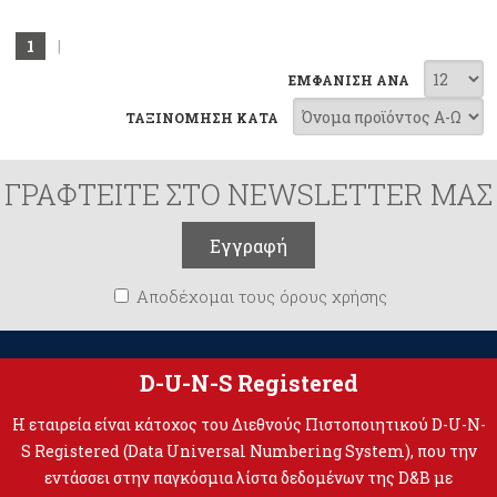
1
|
ΕΜΦΑΝΙΣΗ ΑΝΑ
ΤΑΞΙΝΟΜΗΣΗ ΚΑΤΑ
ΓΡΑΦΤΕΙΤΕ ΣΤΟ NEWSLETTER ΜΑΣ
Αποδέχομαι τους όρους χρήσης
D-U-N-S Registered
Η εταιρεία είναι κάτοχος του Διεθνούς Πιστοποιητικού D-U-N-
S Registered (Data Universal Numbering System), που την
εντάσσει στην παγκόσμια λίστα δεδομένων της D&B με