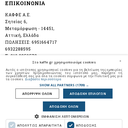
ΕΠΙΚΟΙΝΩΝΙΑ
ΚΑΦΦΕ Α.Ε.
Σητείας 6,
Μεταμόρφωση - 14451,
Αττική, Ελλάδα
ΠΩΛΗΣΕΙΣ:
6951664717
6932288595
Τ:
210 2850573
×
Στο kaffe.gr χρησιμοποιούμε cookies
info@kaffe.gr
Αυτός ο ιστότοπος χρησιμοποιεί cookies για τη βελτίωση της εμπειρίας
των χρηστών. Χρησιμοποιώντας τον ιστότοπό μας, παρέχετε τη
συγκατάθεσή σας για όλα τα cookies σύμφωνα με την Πολιτική μας για
Ωράριο λειτουργίας:
τα cookies.
Διαβάστε περισσότερα
Δευτέρα - Παρασκευή
SHOW ALL PARTNERS
(1709) →
08:00 - 16:30
ΑΠΟΡΡΙΨΗ ΟΛΩΝ
ΑΠΟΔΟΧΗ ΕΠΙΛΟΓΩΝ
Σάββατο
08:30 - 14:00
ΑΠΟΔΟΧΗ ΟΛΩΝ
ΕΜΦΑΝΙΣΗ ΛΕΠΤΟΜΕΡΕΙΩΝ
© 2017, ΚΑΦΦΕ Α.Ε. - All rights reserved
ΑΠΟΛΥΤΩΣ ΑΠΑΡΑΙΤΗΤΑ
ΑΠΟΔΟΣΗΣ