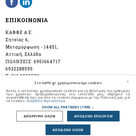
ΕΠΙΚΟΙΝΩΝΙΑ
ΚΑΦΦΕ Α.Ε.
Σητείας 6,
Μεταμόρφωση - 14451,
Αττική, Ελλάδα
ΠΩΛΗΣΕΙΣ:
6951664717
6932288595
Τ:
210 2850573
×
Στο kaffe.gr χρησιμοποιούμε cookies
info@kaffe.gr
Αυτός ο ιστότοπος χρησιμοποιεί cookies για τη βελτίωση της εμπειρίας
των χρηστών. Χρησιμοποιώντας τον ιστότοπό μας, παρέχετε τη
συγκατάθεσή σας για όλα τα cookies σύμφωνα με την Πολιτική μας για
Ωράριο λειτουργίας:
τα cookies.
Διαβάστε περισσότερα
Δευτέρα - Παρασκευή
SHOW ALL PARTNERS
(1709) →
08:00 - 16:30
ΑΠΟΡΡΙΨΗ ΟΛΩΝ
ΑΠΟΔΟΧΗ ΕΠΙΛΟΓΩΝ
Σάββατο
08:30 - 14:00
ΑΠΟΔΟΧΗ ΟΛΩΝ