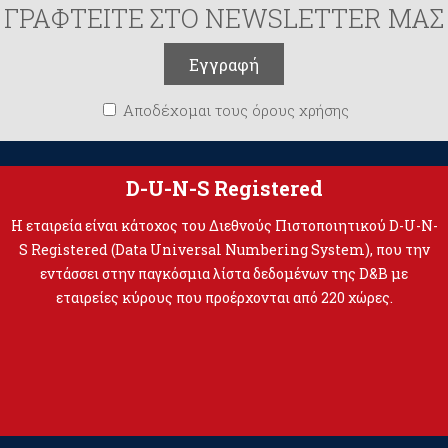
ΓΡΑΦΤΕΙΤΕ ΣΤΟ NEWSLETTER ΜΑΣ
Αποδέχομαι τους όρους χρήσης
D-U-N-S Registered
Η εταιρεία είναι κάτοχος του Διεθνούς Πιστοποιητικού D-U-N-
S Registered (Data Universal Numbering System), που την
εντάσσει στην παγκόσμια λίστα δεδομένων της D&B με
εταιρείες κύρους που προέρχονται από 220 χώρες.