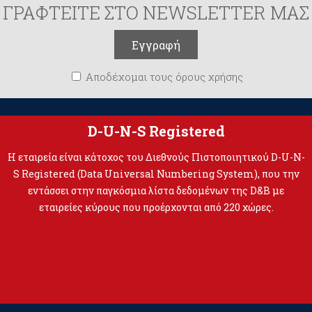
ΓΡΑΦΤΕΙΤΕ ΣΤΟ NEWSLETTER ΜΑΣ
Αποδέχομαι τους όρους χρήσης
D-U-N-S Registered
Η εταιρεία είναι κάτοχος του Διεθνούς Πιστοποιητικού D-U-N-
S Registered (Data Universal Numbering System), που την
εντάσσει στην παγκόσμια λίστα δεδομένων της D&B με
εταιρείες κύρους που προέρχονται από 220 χώρες.