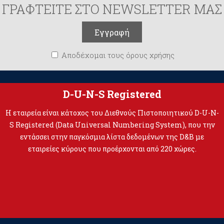
ΓΡΑΦΤΕΙΤΕ ΣΤΟ NEWSLETTER ΜΑΣ
Αποδέχομαι τους όρους χρήσης
D-U-N-S Registered
Η εταιρεία είναι κάτοχος του Διεθνούς Πιστοποιητικού D-U-N-
S Registered (Data Universal Numbering System), που την
εντάσσει στην παγκόσμια λίστα δεδομένων της D&B με
εταιρείες κύρους που προέρχονται από 220 χώρες.