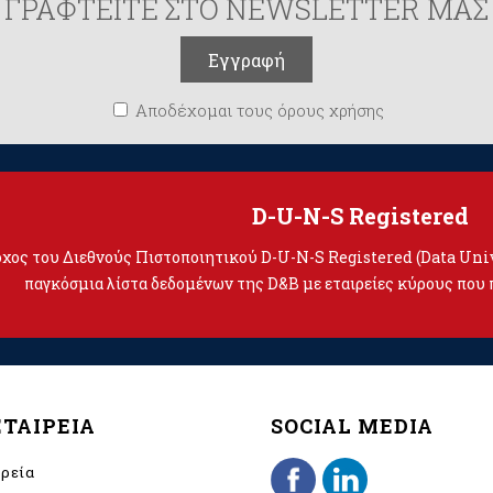
ΓΡΑΦΤΕΙΤΕ ΣΤΟ NEWSLETTER ΜΑΣ
Αποδέχομαι τους όρους χρήσης
D-U-N-S Registered
τοχος του Διεθνούς Πιστοποιητικού D-U-N-S Registered (Data Un
παγκόσμια λίστα δεδομένων της D&B με εταιρείες κύρους που 
ΕΤΑΙΡΕΙΑ
SOCIAL MEDIA
ιρεία