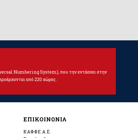
iversal Numbering System), που την εντάσσει στην
προέρχονται από 220 χώρες.
ΕΠΙΚΟΙΝΩΝΙΑ
ΚΑΦΦΕ Α.Ε.