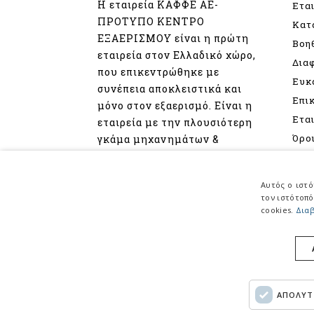
Η εταιρεία ΚΑΦΦΕ ΑΕ-
Ετα
ΠΡΟΤΥΠΟ ΚΕΝΤΡΟ
Κατ
ΕΞΑΕΡΙΣΜΟΥ είναι η πρώτη
Βοη
εταιρεία στον Ελλαδικό χώρο,
Δια
που επικεντρώθηκε με
Ευκ
συνέπεια αποκλειστικά και
Επι
μόνο στον εξαερισμό. Είναι η
Ετα
εταιρεία με την πλουσιότερη
Όρο
γκάμα μηχανημάτων &
εξαρτημάτων εξαερισμού.
Πολ
Προ
Αυτός ο ιστό
Δια
τον ιστότοπό
cookies.
Διαβ
Πολι
της 
© 2017, ΚΑΦΦΕ Α.Ε. - All rights reserved
ΑΠΟΛΥΤ