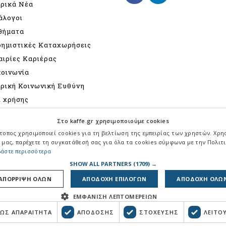
ιρικά Νέα
άλογοι
θήματα
φημιστικές Καταχωρήσεις
αιρίες Καριέρας
κοινωνία
ιρική Κοινωνική Ευθύνη
ι χρήσης
ιτική Προστασίας
Στο kaffe.gr χρησιμοποιούμε cookies
σωπικών Δεδομένων
τοπος χρησιμοποιεί cookies για τη βελτίωση της εμπειρίας των χρηστών. Χρ
γραφή
 μας, παρέχετε τη συγκατάθεσή σας για όλα τα cookies σύμφωνα με την Πολιτι
άστε περισσότερα
τική για την καταπολέμηση
SHOW ALL PARTNERS
(1709) →
βίας - παρενόχλησης
ΑΠΟΡΡΙΨΗ ΟΛΩΝ
ΑΠΟΔΟΧΗ ΕΠΙΛΟΓΩΝ
ΑΠΟΔΟΧΗ ΟΛΩ
ΕΜΦΑΝΙΣΗ ΛΕΠΤΟΜΕΡΕΙΩΝ
ΩΣ ΑΠΑΡΑΙΤΗΤΑ
ΑΠΟΔΟΣΗΣ
ΣΤΟΧΕΥΣΗΣ
ΛΕΙΤΟ