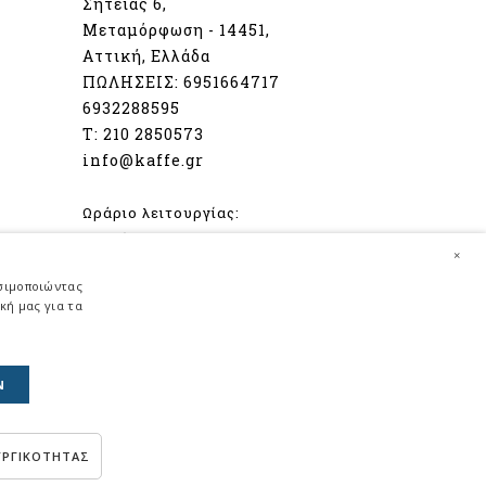
Σητείας 6,
Μεταμόρφωση - 14451,
Αττική, Ελλάδα
ΠΩΛΗΣΕΙΣ:
6951664717
6932288595
Τ:
210 2850573
info@kaffe.gr
Ωράριο λειτουργίας:
Δευτέρα - Παρασκευή
×
08:00 - 16:30
ησιμοποιώντας
Σάββατο
κή μας για τα
08:30 - 14:00
Ν
Κατασκευή ιστοσελίδων
HellasSites
ΥΡΓΙΚΟΤΗΤΑΣ