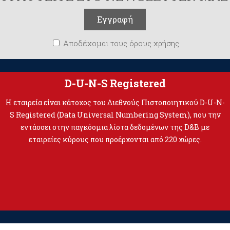
Αποδέχομαι τους όρους χρήσης
D-U-N-S Registered
Η εταιρεία είναι κάτοχος του Διεθνούς Πιστοποιητικού D-U-N-
S Registered (Data Universal Numbering System), που την
εντάσσει στην παγκόσμια λίστα δεδομένων της D&B με
εταιρείες κύρους που προέρχονται από 220 χώρες.