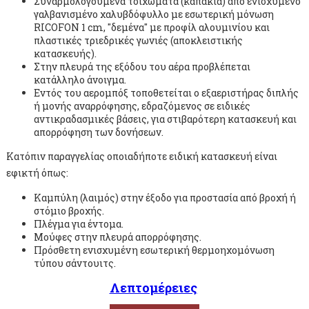
Συναρμολογούμενα τοιχώματα (καπάκια) από ενισχυμένο
γαλβανισμένο χαλυβδόφυλλο με εσωτερική μόνωση
RICOFON 1 cm, "δεμένα" με προφίλ αλουμινίου και
πλαστικές τριεδρικές γωνιές (αποκλειστικής
κατασκευής).
Στην πλευρά της εξόδου του αέρα προβλέπεται
κατάλληλο άνοιγμα.
Εντός του αερομπόξ τοποθετείται ο εξαεριστήρας διπλής
ή μονής αναρρόφησης, εδραζόμενος σε ειδικές
αντικραδασμικές βάσεις, για στιβαρότερη κατασκευή και
απορρόφηση των δονήσεων.
Κατόπιν παραγγελίας οποιαδήποτε ειδική κατασκευή είναι
εφικτή όπως:
Καμπύλη (λαιμός) στην έξοδο για προστασία από βροχή ή
στόμιο βροχής.
Πλέγμα για έντομα.
Μούφες στην πλευρά απορρόφησης.
Πρόσθετη ενισχυμένη εσωτερική θερμοηχομόνωση
τύπου σάντουιτς.
Λεπτομέρειες