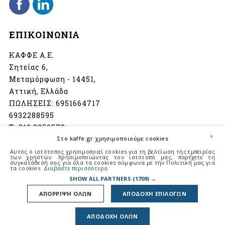
ΕΠΙΚΟΙΝΩΝΙΑ
ΚΑΦΦΕ Α.Ε.
Σητείας 6,
Μεταμόρφωση - 14451,
Αττική, Ελλάδα
ΠΩΛΗΣΕΙΣ:
6951664717
6932288595
Τ:
210 2850573
×
Στο kaffe.gr χρησιμοποιούμε cookies
info@kaffe.gr
Αυτός ο ιστότοπος χρησιμοποιεί cookies για τη βελτίωση της εμπειρίας
των χρηστών. Χρησιμοποιώντας τον ιστότοπό μας, παρέχετε τη
συγκατάθεσή σας για όλα τα cookies σύμφωνα με την Πολιτική μας για
Ωράριο λειτουργίας:
τα cookies.
Διαβάστε περισσότερα
Δευτέρα - Παρασκευή
SHOW ALL PARTNERS
(1709) →
08:00 - 16:30
ΑΠΟΡΡΙΨΗ ΟΛΩΝ
ΑΠΟΔΟΧΗ ΕΠΙΛΟΓΩΝ
Σάββατο
08:30 - 14:00
ΑΠΟΔΟΧΗ ΟΛΩΝ