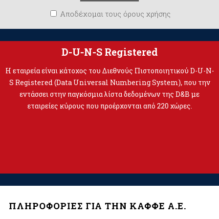
Αποδέχομαι τους όρους χρήσης
D-U-N-S Registered
Η εταιρεία είναι κάτοχος του Διεθνούς Πιστοποιητικού D-U-N-
S Registered (Data Universal Numbering System), που την
εντάσσει στην παγκόσμια λίστα δεδομένων της D&B με
εταιρείες κύρους που προέρχονται από 220 χώρες.
ΠΛΗΡΟΦΟΡΙΕΣ ΓΙΑ ΤΗΝ ΚΑΦΦΕ Α.Ε.